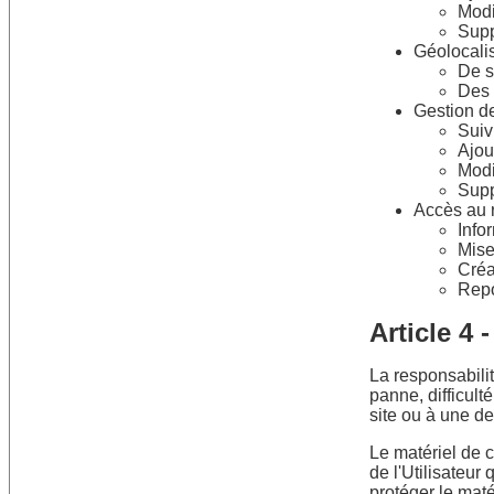
Modi
Supp
Géolocali
De s
Des 
Gestion de
Suiv
Ajou
Modi
Supp
Accès au 
Info
Mise
Créa
Repo
Article 4 
La responsabilit
panne, difficult
site ou à une de
Le matériel de c
de l'Utilisateur
protéger le mat