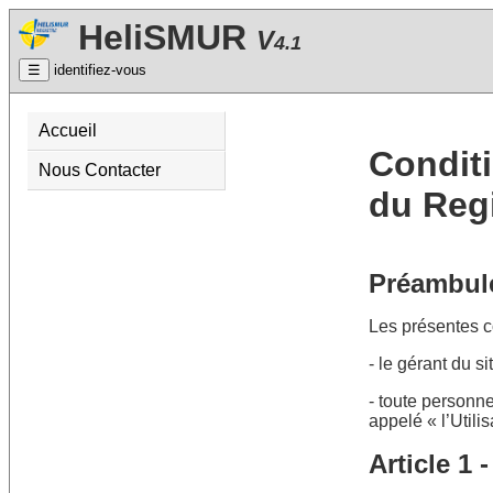
HeliSMUR
V
4.1
☰
identifiez-vous
Accueil
Conditi
Nous Contacter
du Reg
Préambul
Les présentes co
- le gérant du s
- toute personne
appelé « l’Utilis
Article 1 