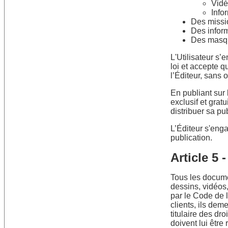
Vid
Info
Des missi
Des inform
Des masq
L'Utilisateur s’
loi et accepte 
l’Éditeur, sans o
En publiant sur l
exclusif et gratu
distribuer sa pu
L’Éditeur s'enga
publication.
Article 5 
Tous les docume
dessins, vidéos,
par le Code de l
clients, ils de
titulaire des dr
doivent lui êtr